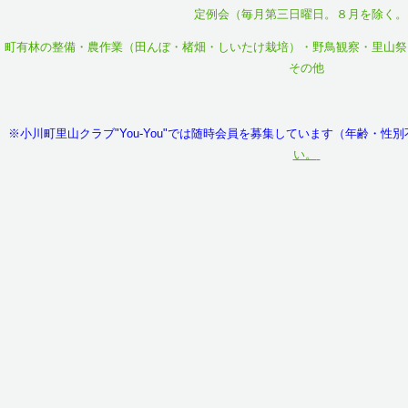
定例会（毎月第三日曜日。８月を除く。
町有林の整備・農作業（田んぼ・楮畑・しいたけ栽培）・野鳥観察・里山祭
その他
※小川町里山クラブ"You-You"では随時会員を募集しています（年齢・性
い。