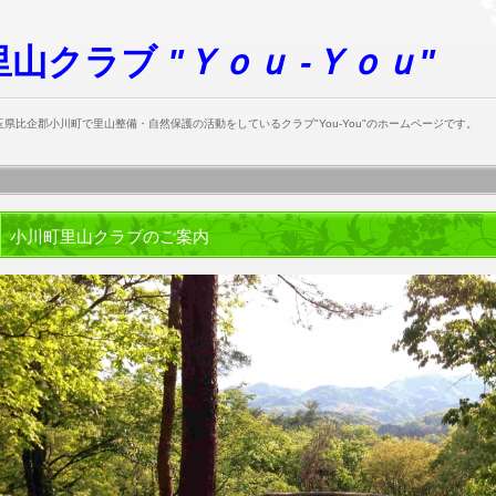
里山クラブ
"Ｙｏｕ -Ｙｏｕ"
県比企郡小川町で里山整備・自然保護の活動をしているクラブ"You-You"のホームページです。
小川町里山クラブのご案内