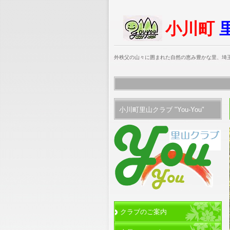
小川町
外秩父の山々に囲まれた自然の恵み豊かな里、埼玉
小川町里山クラブ "You-You"
クラブのご案内