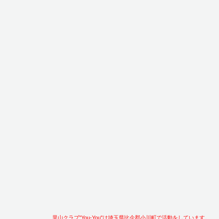
里山クラブ"You-You"は埼玉県比企郡小川町で活動をしています。